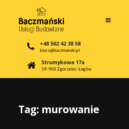
+48 502 42 38 58
biuro@baczmanski.pl
Strumykowa 17a
59-900 Zgorzelec-Łagów
Tag:
murowanie